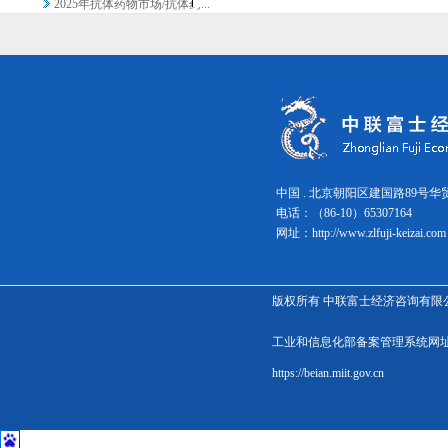
2025年抗体药物市场/抗体药...
2025年体外诊断和临床检测市...
2025年版处方药预测数据 2
2025年制药公司投资组合策略...
非处方药渠道的最新趋势
下一代测序/基因组分析市场20...
2024年处方药数据手册 第4...
2025年神经精神（中枢神经系...
生物制药CDMO公司最新发展趋...
中国 . 北京朝阳区建国路89号华
抗生物膜剂市场的未来前景
电话：（86-10）65307
变革时代的仿制药行业及知名企业...
网址：
http://www.zlfuji-keizai.com
再生医学、新型药物疗法和药物研...
2024年免疫分析及特色即时检...
2025年版处方药预测数据 3
版权所有 中联富士经济咨询有限公司 京ICP备1800
2025年数据健康规划、健康管...
2025年版处方药预测数据 1
工业和信息化部备案管理系统
中国生物制药CDMO公司的战略...
https://beian.miit.gov.cn
建筑・住宅
2025年全球家电市场综合调查
2024年暖通空调设备及相关业...
食材・食品加工