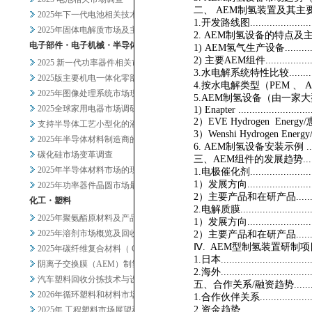
二、 AEM制氢装置及其主要部件概述..........
2025年下一代电池相关技术及...
1.开发路线图.............................
2025年固体电解质市场及主要...
2. AEM制氢设备的特点及主要部件 ........
电子部件・电子机械・半导体
1) AEM氢气生产设备.....................
2) 主要AEM组件.........................
2025 新一代功率器件相关市...
3.水电解系统特性比较.....................
2025版主要机电一体化零部件...
4.按水电解类型（PEM 、 A
2025年图像处理系统市场现状...
5.AEM制氢设备（由一家大型公司开发）.....
2025全球家用电器市场调研
1) Enapter ............................
2）EVE Hydrogen Energy/恵州億緯氫能.
支持半导体工艺小型化的液体过滤...
3）Wenshi Hydrogen Ener
2025年半导体材料制造商的业...
6. AEM制氢设备安装示例 ...............
碳化硅市场变革调查
三、AEM组件的发展趋势.................
2025年半导体材料市场的现状...
1.电极催化剂..........................
1）发展方向..............................
2025年功率器件晶圆市场最新...
2）主要产品和在研产品....................
化工・塑料
2.电解质膜............................
2025年聚氨酯原材料及产品市...
1）发展方向..............................
2025年溶剂市场概览及回收相...
2）主要产品和在研产品....................
Ⅳ. AEM型制氢装置研制项目.............
2025年碳纤维复合材料（ C...
1.日本...................................
阴离子交换膜（AEM）制氢及其...
2.海外...................................
汽车塑料回收分拣技术与设备调查
五、合作关系/融资趋势.....................
2026年循环塑料和材料市场新...
1.合作伙伴关系...........................
2.资金趋势...............................
2025年 工程塑料市场展望和...