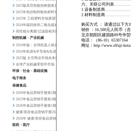
六、关联公司列表..........................
2025版高导热散热树脂复合材...
1.设备制造商.............................
2025年热控制和散热材料市场...
2.材料制造商.............................
2025年 工程塑料市场展望和...
购买方式 ： 请通过以下方
2024年碳回收和二氧化碳减排...
销价 ：16,500元人民币（
高性能分离膜/过滤器相关技术和...
北京朝阳区建国路89号华贸中
制控机械・产业机械
电话：（86-10）653071
2024年版：全球机器人相关市...
网址：http://www.zlfuji-kei
2024年机床&半导体&先进设...
2025版 太空商业市场未来展...
全球产业机械零部件市场
环保・社会・基础设施
电子商务
保健食品
2026年食品营销手册第2期
2025年食品营销手册第3期
2026年食品营销手册第1期
健康/美容食品营销手册2025...
2026年 健康/美容食品营销...
医药・医疗