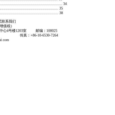
................................................. 34
.................................................. 35
.................................................. 38
式联系我们
含增值税）
心4号楼1203室 邮编：100025
64 传真：+86-10-6530-7264
zai.com