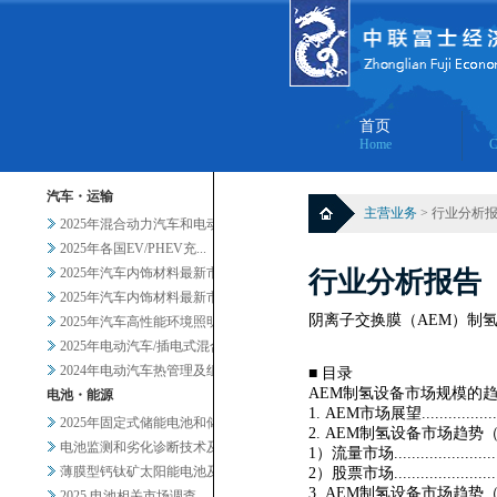
首页
Home
C
汽车・运输
主营业务
> 行业分析
2025年混合动力汽车和电动汽...
2025年各国EV/PHEV充...
2025年汽车内饰材料最新市场...
行业分析报告
2025年汽车内饰材料最新市场...
阴离子交换膜（AEM）制
2025年汽车高性能环境照明的...
2025年电动汽车/插电式混合...
2024年电动汽车热管理及组件...
■ 目录
AEM制氢设备市场规模的趋势和预测.........
电池・能源
1. AEM市场展望.........................
2025年固定式储能电池和储能...
2. AEM制氢设备市场趋势（国内
电池监测和劣化诊断技术及服务当...
1）流量市场..............................
薄膜型钙钛矿太阳能电池及其他轻...
2）股票市场..............................
3. AEM制氢设备市场趋势
2025 电池相关市场调查