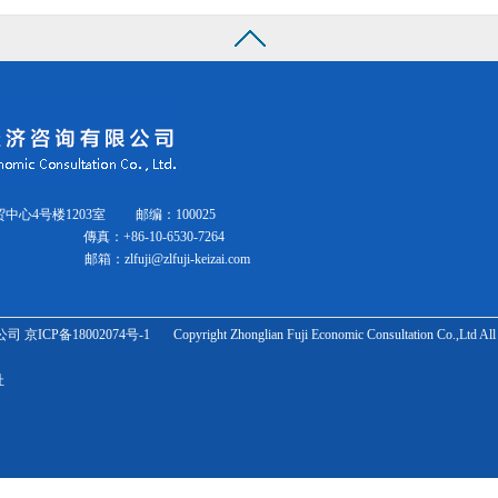
贸中心4号楼1203室 邮编：100025
164
傳真：
+86-10-6530-7264
邮箱：
zlfuji@zlfuji-keizai.com
2074号-1 Copyright Zhonglian Fuji Economic Consultation Co.,Ltd All Ri
网址