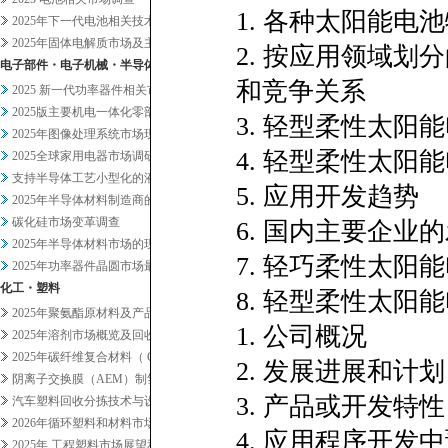
1. 各种太阳能电
2025年下一代电池相关技术及...
2025年固体电解质市场及主要...
2. 按应用领域
电子部件・电子机械・半导体
和竞争关系
2025 新一代功率器件相关市...
2025版主要机电一体化零部件...
3. 轻型柔性太
2025年图像处理系统市场现状...
4. 轻型柔性太
2025全球家用电器市场调研
支持半导体工艺小型化的液体过滤...
5. 应用开发趋势
2025年半导体材料制造商的业...
碳化硅市场变革调查
6. 国内主要企业
2025年半导体材料市场的现状...
7. 轻巧柔性太阳
2025年功率器件晶圆市场最新...
化工・塑料
8. 轻型柔性太
2025年聚氨酯原材料及产品市...
1. 公司概况
2025年溶剂市场概览及回收相...
2025年碳纤维复合材料（ C...
2. 发展进展和计划
阴离子交换膜（AEM）制氢及其...
3. 产品或开发特性
汽车塑料回收分拣技术与设备调查
2026年循环塑料和材料市场新...
4. 应用程序开发
2025年 工程塑料市场展望和...