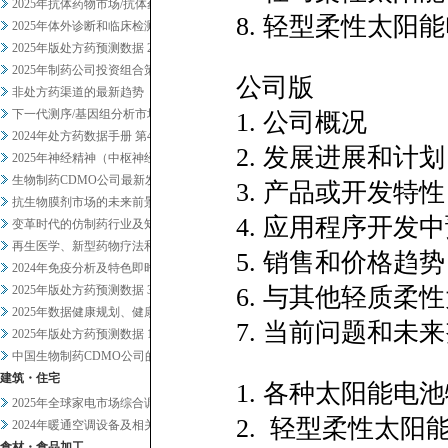
2025年抗体药物市场/抗体药...
8. 轻型柔性太
2025年体外诊断和临床检测市...
2025年版处方药预测数据 2
2025年制药公司投资组合策略...
公司版
非处方药渠道的最新趋势
下一代测序/基因组分析市场20...
1. 公司概况
2024年处方药数据手册 第4...
2. 发展进展和计划
2025年神经精神（中枢神经系...
生物制药CDMO公司最新发展趋...
3. 产品或开发特性
抗生物膜剂市场的未来前景
4. 应用程序开发
变革时代的仿制药行业及知名企业...
再生医学、新型药物疗法和药物研...
5. 销售和价格趋势
2024年免疫分析及特色即时检...
2025年版处方药预测数据 3
6. 与其他轻质
2025年数据健康规划、健康管...
7. 当前问题和未
2025年版处方药预测数据 1
中国生物制药CDMO公司的战略...
建筑・住宅
1. 各种太阳能电
2025年全球家电市场综合调查
2. 轻型柔性太
2024年暖通空调设备及相关业...
食材・食品加工