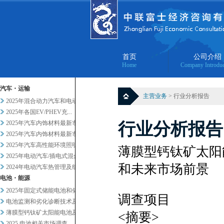
首页
公司介绍
Home
Company Introduc
汽车・运输
主营业务
> 行业分析报告
2025年混合动力汽车和电动汽...
2025年各国EV/PHEV充...
2025年汽车内饰材料最新市场...
行业分析报告
2025年汽车内饰材料最新市场...
2025年汽车高性能环境照明的...
薄膜型钙钛矿太阳
2025年电动汽车/插电式混合...
和未来市场前景
2024年电动汽车热管理及组件...
电池・能源
2025年固定式储能电池和储能...
调查项目
电池监测和劣化诊断技术及服务当...
薄膜型钙钛矿太阳能电池及其他轻...
<摘要>
2025 电池相关市场调查