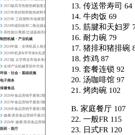
13. 传送带寿司 64
2025版高导热散热树脂复合材...
2025年热控制和散热材料市场...
14. 牛肉饭 69
2025年 工程塑料市场展望和...
15. 筋腱和天妇罗 7
2024年碳回收和二氧化碳减排...
高性能分离膜/过滤器相关技术和...
16. 耐力碗 79
制控机械・产业机械
17. 猪排和猪排碗 8
2024年版：全球机器人相关市...
2024年机床&半导体&先进设...
18. 炸鸡 87
2025版 太空商业市场未来展...
全球产业机械零部件市场
19. 套餐连锁 92
环保・社会・基础设施
20. 汤咖啡馆 97
电子商务
保健食品
21. 烤肉碗 102
2026年食品营销手册第2期
2025年食品营销手册第3期
B. 家庭餐厅 107
2026年食品营销手册第1期
健康/美容食品营销手册2025...
22. 一般FR 115
2026年 健康/美容食品营销...
23. 日式FR 120
医药・医疗