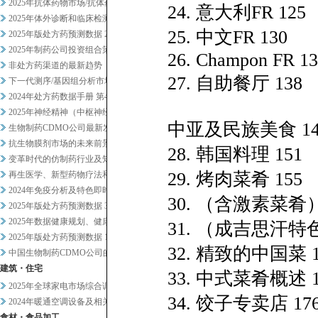
2025年抗体药物市场/抗体药...
24. 意大利FR 125
2025年体外诊断和临床检测市...
25. 中文FR 130
2025年版处方药预测数据 2
2025年制药公司投资组合策略...
26. Champon FR 1
非处方药渠道的最新趋势
27. 自助餐厅 138
下一代测序/基因组分析市场20...
2024年处方药数据手册 第4...
2025年神经精神（中枢神经系...
中亚及民族美食 14
生物制药CDMO公司最新发展趋...
抗生物膜剂市场的未来前景
28. 韩国料理 151
变革时代的仿制药行业及知名企业...
29. 烤肉菜肴 155
再生医学、新型药物疗法和药物研...
2024年免疫分析及特色即时检...
30. （含激素菜肴）
2025年版处方药预测数据 3
2025年数据健康规划、健康管...
31. （成吉思汗特色
2025年版处方药预测数据 1
32. 精致的中国菜 1
中国生物制药CDMO公司的战略...
建筑・住宅
33. 中式菜肴概述 1
2025年全球家电市场综合调查
34. 饺子专卖店 17
2024年暖通空调设备及相关业...
食材・食品加工