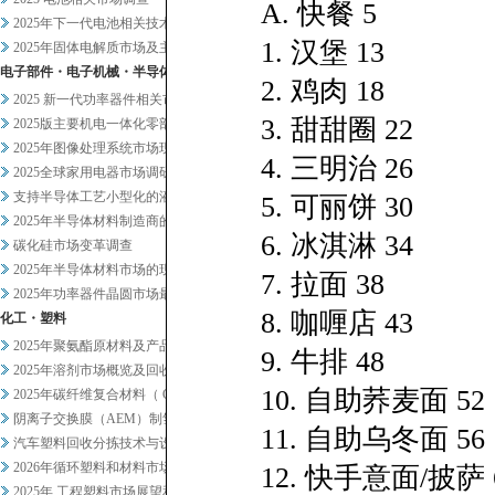
A. 快餐 5
2025年下一代电池相关技术及...
1. 汉堡 13
2025年固体电解质市场及主要...
电子部件・电子机械・半导体
2. 鸡肉 18
2025 新一代功率器件相关市...
3. 甜甜圈 22
2025版主要机电一体化零部件...
2025年图像处理系统市场现状...
4. 三明治 26
2025全球家用电器市场调研
支持半导体工艺小型化的液体过滤...
5. 可丽饼 30
2025年半导体材料制造商的业...
6. 冰淇淋 34
碳化硅市场变革调查
2025年半导体材料市场的现状...
7. 拉面 38
2025年功率器件晶圆市场最新...
8. 咖喱店 43
化工・塑料
2025年聚氨酯原材料及产品市...
9. 牛排 48
2025年溶剂市场概览及回收相...
10. 自助荞麦面 52
2025年碳纤维复合材料（ C...
阴离子交换膜（AEM）制氢及其...
11. 自助乌冬面 56
汽车塑料回收分拣技术与设备调查
2026年循环塑料和材料市场新...
12. 快手意面/披萨 
2025年 工程塑料市场展望和...