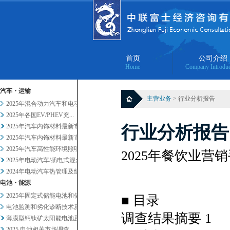
首页
公司介绍
Home
Company Introduc
汽车・运输
主营业务
> 行业分析报告
2025年混合动力汽车和电动汽...
2025年各国EV/PHEV充...
2025年汽车内饰材料最新市场...
行业分析报告
2025年汽车内饰材料最新市场...
2025年汽车高性能环境照明的...
2025年餐饮业营销
2025年电动汽车/插电式混合...
2024年电动汽车热管理及组件...
电池・能源
2025年固定式储能电池和储能...
■ 目录
电池监测和劣化诊断技术及服务当...
调查结果摘要 1
薄膜型钙钛矿太阳能电池及其他轻...
2025 电池相关市场调查