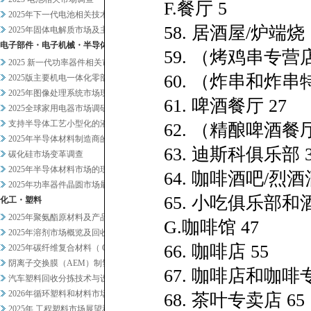
F.餐厅 5
2025年下一代电池相关技术及...
58. 居酒屋/炉端烧 
2025年固体电解质市场及主要...
电子部件・电子机械・半导体
59. （烤鸡串专营店
2025 新一代功率器件相关市...
60. （炸串和炸串
2025版主要机电一体化零部件...
2025年图像处理系统市场现状...
61. 啤酒餐厅 27
2025全球家用电器市场调研
支持半导体工艺小型化的液体过滤...
62. （精酿啤酒餐厅
2025年半导体材料制造商的业...
63. 迪斯科俱乐部 3
碳化硅市场变革调查
2025年半导体材料市场的现状...
64. 咖啡酒吧/烈酒
2025年功率器件晶圆市场最新...
65. 小吃俱乐部和酒
化工・塑料
2025年聚氨酯原材料及产品市...
G.咖啡馆 47
2025年溶剂市场概览及回收相...
66. 咖啡店 55
2025年碳纤维复合材料（ C...
阴离子交换膜（AEM）制氢及其...
67. 咖啡店和咖啡专
汽车塑料回收分拣技术与设备调查
2026年循环塑料和材料市场新...
68. 茶叶专卖店 65
2025年 工程塑料市场展望和...