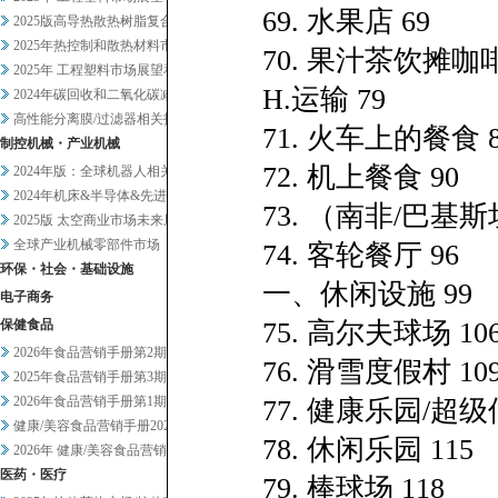
69. 水果店 69
2025版高导热散热树脂复合材...
2025年热控制和散热材料市场...
70. 果汁茶饮摊咖啡
2025年 工程塑料市场展望和...
H.运输 79
2024年碳回收和二氧化碳减排...
高性能分离膜/过滤器相关技术和...
71. 火车上的餐食 8
制控机械・产业机械
72. 机上餐食 90
2024年版：全球机器人相关市...
2024年机床&半导体&先进设...
73. （南非/巴基
2025版 太空商业市场未来展...
全球产业机械零部件市场
74. 客轮餐厅 96
环保・社会・基础设施
一、休闲设施 99
电子商务
保健食品
75. 高尔夫球场 10
2026年食品营销手册第2期
76. 滑雪度假村 10
2025年食品营销手册第3期
2026年食品营销手册第1期
77. 健康乐园/超级
健康/美容食品营销手册2025...
78. 休闲乐园 115
2026年 健康/美容食品营销...
医药・医疗
79. 棒球场 118