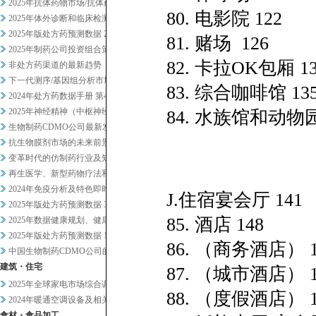
2025年抗体药物市场/抗体药...
80. 电影院 122
2025年体外诊断和临床检测市...
2025年版处方药预测数据 2
81. 赌场 126
2025年制药公司投资组合策略...
82. 卡拉OK包厢 13
非处方药渠道的最新趋势
下一代测序/基因组分析市场20...
83. 综合咖啡馆 13
2024年处方药数据手册 第4...
2025年神经精神（中枢神经系...
84. 水族馆和动物园
生物制药CDMO公司最新发展趋...
抗生物膜剂市场的未来前景
变革时代的仿制药行业及知名企业...
再生医学、新型药物疗法和药物研...
2024年免疫分析及特色即时检...
J.住宿宴会厅 141
2025年版处方药预测数据 3
85. 酒店 148
2025年数据健康规划、健康管...
2025年版处方药预测数据 1
86. （商务酒店） 1
中国生物制药CDMO公司的战略...
建筑・住宅
87. （城市酒店） 1
2025年全球家电市场综合调查
88. （度假酒店） 1
2024年暖通空调设备及相关业...
食材・食品加工