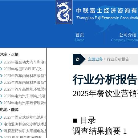
首页
公司介绍
Home
Company Introduc
汽车・运输
主营业务
> 行业分析报告
2025年混合动力汽车和电动汽...
2025年各国EV/PHEV充...
2025年汽车内饰材料最新市场...
行业分析报告
2025年汽车内饰材料最新市场...
2025年汽车高性能环境照明的...
2025年餐饮业营销
2025年电动汽车/插电式混合...
2024年电动汽车热管理及组件...
电池・能源
2025年固定式储能电池和储能...
■ 目录
电池监测和劣化诊断技术及服务当...
调查结果摘要 1
薄膜型钙钛矿太阳能电池及其他轻...
2025 电池相关市场调查