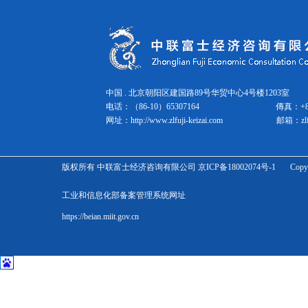
健康饮料和酒精饮料市场调查
2025年健康/美容食品营销手...
个性化食品发展的最新食品科技趋...
2025年食品营销手册：市场总...
2024年灾害防备食品市场的现...
2025年食品营销手册第4期
中国 . 北京朝阳区建国路89号华贸中心4号楼1203室 邮
电话：（86-10）65307164
傳真：
+
2025年餐饮业营销手册 １
网址：
http://www.zlfuji-keizai.com
邮箱：
zl
2025年餐饮业营销手册2
2025年餐饮业营销手册3
NMN产品（保健品、化妆品）及...
版权所有 中联富士经济咨询有限公司 京ICP备18002074号-1 Copyright Zhonglian 
批发零售
宠物科技和市场的最新趋势正在发...
工业和信息化部备案管理系统网址
化妆品营销手册2025 年第 ...
化妆品营销手册2025 第2期
https://beian.miit.gov.cn
化妆品营销手册2025 第3期
2025年化妆品市场趋势分析概...
功能性化妆品营销手册2024-...
2024版：下一代物流业务系统...
2024年宠物相关市场营销概况