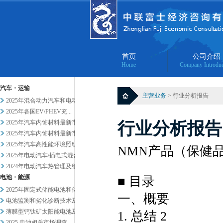
首页
公司介绍
Home
Company Introduc
汽车・运输
主营业务
> 行业分析报告
2025年混合动力汽车和电动汽...
2025年各国EV/PHEV充...
2025年汽车内饰材料最新市场...
行业分析报告
2025年汽车内饰材料最新市场...
2025年汽车高性能环境照明的...
NMN产品（保健
2025年电动汽车/插电式混合...
2024年电动汽车热管理及组件...
电池・能源
■ 目录
2025年固定式储能电池和储能...
一、概要
电池监测和劣化诊断技术及服务当...
薄膜型钙钛矿太阳能电池及其他轻...
1. 总结 2
2025 电池相关市场调查