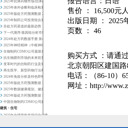
报告语言：日语
2025年抗体药物市场/抗体药...
2025年体外诊断和临床检测市...
售价 ： 16,50
2025年版处方药预测数据 2
出版日期 ： 2025
2025年制药公司投资组合策略...
非处方药渠道的最新趋势
页数 ： 46
下一代测序/基因组分析市场20...
2024年处方药数据手册 第4...
2025年神经精神（中枢神经系...
生物制药CDMO公司最新发展趋...
购买方式 ：请通
抗生物膜剂市场的未来前景
北京朝阳区建国路8
变革时代的仿制药行业及知名企业...
再生医学、新型药物疗法和药物研...
电话：（86-10）
2024年免疫分析及特色即时检...
2025年版处方药预测数据 3
网址：http://www.zl
2025年数据健康规划、健康管...
2025年版处方药预测数据 1
中国生物制药CDMO公司的战略...
建筑・住宅
2025年全球家电市场综合调查
2024年暖通空调设备及相关业...
食材・食品加工