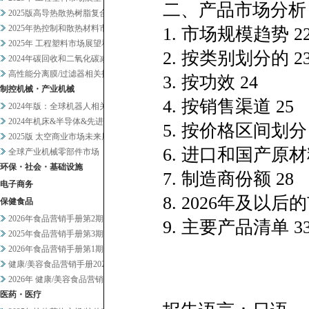
二、产品市场分析
2025版高导热散热树脂复合材...
2025年热控制和散热材料市场...
1. 市场规模趋势 2
2025年 工程塑料市场展望和...
2. 按类别划分的 2
2024年碳回收和二氧化碳减排...
高性能分离膜/过滤器相关技术和...
3. 按功效 24
制控机械・产业机械
4. 按销售渠道 25
2024年版：全球机器人相关市...
2024年机床&半导体&先进设...
5. 按价格区间划分 
2025版 太空商业市场未来展...
6. 进口和国产原材
全球产业机械零部件市场
环保・社会・基础设施
7. 制造商份额 28
电子商务
8. 2026年及以后的
保健食品
2026年食品营销手册第2期
9. 主要产品清单 3
2025年食品营销手册第3期
2026年食品营销手册第1期
健康/美容食品营销手册2025...
2026年 健康/美容食品营销...
医药・医疗