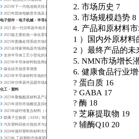
2. 市场历史 7
2025年下一代电池相关技术及...
2025年固体电解质市场及主要...
3. 市场规模趋势 8
电子部件・电子机械・半导体
4. 产品和原材料市
2025 新一代功率器件相关市...
2025版主要机电一体化零部件...
1 ）国内外原材料
2025年图像处理系统市场现状...
2 ）最终产品的未
2025全球家用电器市场调研
支持半导体工艺小型化的液体过滤...
5. NMN市场增长
2025年半导体材料制造商的业...
碳化硅市场变革调查
6. 健康食品行业
2025年半导体材料市场的现状...
? 蛋白质 16
2025年功率器件晶圆市场最新...
化工・塑料
? GABA 17
2025年聚氨酯原材料及产品市...
? 酶 18
2025年溶剂市场概览及回收相...
2025年碳纤维复合材料（ C...
? 芝麻提取物 19
阴离子交换膜（AEM）制氢及其...
? 辅酶Q10 20
汽车塑料回收分拣技术与设备调查
2026年循环塑料和材料市场新...
2025年 工程塑料市场展望和...