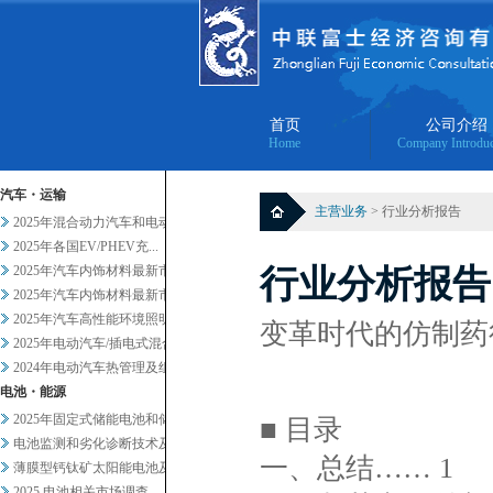
首页
公司介绍
Home
Company Introduc
汽车・运输
主营业务
> 行业分析报告
2025年混合动力汽车和电动汽...
2025年各国EV/PHEV充...
2025年汽车内饰材料最新市场...
行业分析报告
2025年汽车内饰材料最新市场...
2025年汽车高性能环境照明的...
变革时代的仿制药
2025年电动汽车/插电式混合...
2024年电动汽车热管理及组件...
电池・能源
2025年固定式储能电池和储能...
■ 目录
电池监测和劣化诊断技术及服务当...
一、总结…… 1
薄膜型钙钛矿太阳能电池及其他轻...
2025 电池相关市场调查