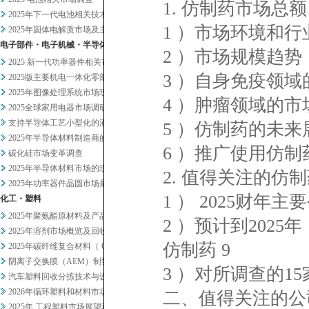
1. 仿制药市场总额
2025年下一代电池相关技术及...
1 ）市场环境和行
2025年固体电解质市场及主要...
电子部件・电子机械・半导体
2 ）市场规模趋势（ 
2025 新一代功率器件相关市...
3 ）自身免疫领域
2025版主要机电一体化零部件...
2025年图像处理系统市场现状...
4 ）肿瘤领域的市
2025全球家用电器市场调研
支持半导体工艺小型化的液体过滤...
5 ）仿制药的未来
2025年半导体材料制造商的业...
6 ）推广使用仿制
碳化硅市场变革调查
2025年半导体材料市场的现状...
2. 值得关注的仿制
2025年功率器件晶圆市场最新...
1 ） 2025财年
化工・塑料
2025年聚氨酯原材料及产品市...
2 ）预计到202
2025年溶剂市场概览及回收相...
仿制药 9
2025年碳纤维复合材料（ C...
阴离子交换膜（AEM）制氢及其...
3 ）对所调查的1
汽车塑料回收分拣技术与设备调查
2026年循环塑料和材料市场新...
二、值得关注的公司
2025年 工程塑料市场展望和...