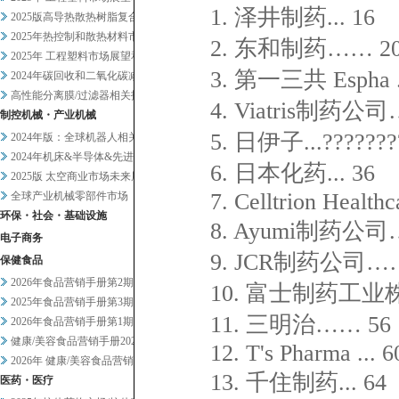
1. 泽井制药... 16
2025版高导热散热树脂复合材...
2025年热控制和散热材料市场...
2. 东和制药…… 2
2025年 工程塑料市场展望和...
3. 第一三共 Espha ..
2024年碳回收和二氧化碳减排...
高性能分离膜/过滤器相关技术和...
4. Viatris制药公司
制控机械・产业机械
5. 日伊子...????????
2024年版：全球机器人相关市...
2024年机床&半导体&先进设...
6. 日本化药... 36
2025版 太空商业市场未来展...
7. Celltrion Healthc
全球产业机械零部件市场
环保・社会・基础设施
8. Ayumi制药公司
电子商务
9. JCR制药公司……
保健食品
2026年食品营销手册第2期
10. 富士制药工业
2025年食品营销手册第3期
11. 三明治…… 56
2026年食品营销手册第1期
健康/美容食品营销手册2025...
12. T's Pharma ... 6
2026年 健康/美容食品营销...
13. 千住制药... 64
医药・医疗