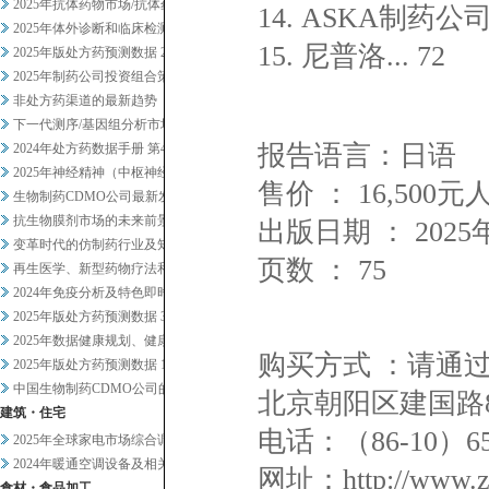
2025年抗体药物市场/抗体药...
14. ASKA制药公司
2025年体外诊断和临床检测市...
15. 尼普洛... 72
2025年版处方药预测数据 2
2025年制药公司投资组合策略...
非处方药渠道的最新趋势
下一代测序/基因组分析市场20...
报告语言：日语
2024年处方药数据手册 第4...
2025年神经精神（中枢神经系...
售价 ： 16,50
生物制药CDMO公司最新发展趋...
抗生物膜剂市场的未来前景
出版日期 ： 2025
变革时代的仿制药行业及知名企业...
页数 ： 75
再生医学、新型药物疗法和药物研...
2024年免疫分析及特色即时检...
2025年版处方药预测数据 3
2025年数据健康规划、健康管...
购买方式 ：请通
2025年版处方药预测数据 1
中国生物制药CDMO公司的战略...
北京朝阳区建国路8
建筑・住宅
电话：（86-10）
2025年全球家电市场综合调查
2024年暖通空调设备及相关业...
网址：http://www.zl
食材・食品加工