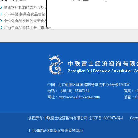
健康饮料和酒精饮料市场调查
2025年健康/美容食品营销手...
个性化食品发展的最新食品科技趋...
2025年食品营销手册：市场总...
2024年灾害防备食品市场的现...
2025年食品营销手册第4期
2025年餐饮业营销手册 １
2025年餐饮业营销手册2
2025年餐饮业营销手册3
NMN产品（保健品、化妆品）及...
批发零售
宠物科技和市场的最新趋势正在发...
中国 . 北京朝阳区建国路89号华贸中心4号楼1203室 邮
化妆品营销手册2025 年第 ...
电话：（86-10）65307164
傳真：
+
化妆品营销手册2025 第2期
网址：
http://www.zlfuji-keizai.com
邮箱：
zl
化妆品营销手册2025 第3期
2025年化妆品市场趋势分析概...
功能性化妆品营销手册2024-...
版权所有 中联富士经济咨询有限公司 京ICP备18002074号-1 Copyright Zhonglian 
2024版：下一代物流业务系统...
2024年宠物相关市场营销概况
工业和信息化部备案管理系统网址