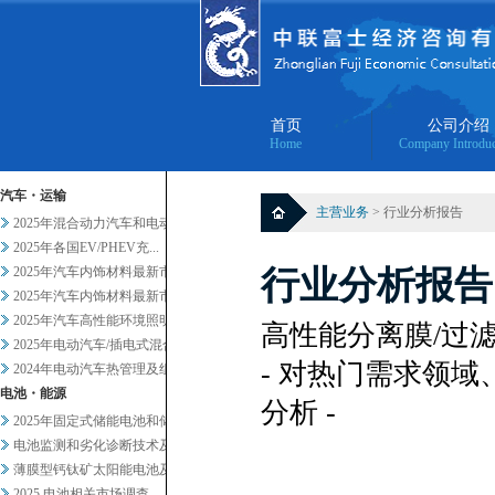
首页
公司介绍
Home
Company Introduc
汽车・运输
主营业务
> 行业分析报告
2025年混合动力汽车和电动汽...
2025年各国EV/PHEV充...
2025年汽车内饰材料最新市场...
行业分析报告
2025年汽车内饰材料最新市场...
2025年汽车高性能环境照明的...
高性能分离膜/过滤
2025年电动汽车/插电式混合...
- 对热门需求领
2024年电动汽车热管理及组件...
电池・能源
分析 -
2025年固定式储能电池和储能...
电池监测和劣化诊断技术及服务当...
薄膜型钙钛矿太阳能电池及其他轻...
2025 电池相关市场调查