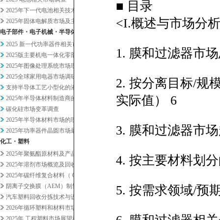
■ 目录
2025年下一代电池相关技术及...
<I.概述与市场分析
2025年固体电解质市场及主要...
电子部件・电子机械・半导体
2025 新一代功率器件相关市...
1. 膜和过滤器市场
2025版主要机电一体化零部件...
2025年图像处理系统市场现状...
2025全球家用电器市场调研
2. 按分离目标/
支持半导体工艺小型化的液体过滤...
实际值） 6
2025年半导体材料制造商的业...
碳化硅市场变革调查
2025年半导体材料市场的现状...
3. 膜和过滤器市场
2025年功率器件晶圆市场最新...
化工・塑料
2025年聚氨酯原材料及产品市...
4. 按主要材料划
2025年溶剂市场概览及回收相...
2025年碳纤维复合材料（ C...
阴离子交换膜（AEM）制氢及其...
5. 按需求领域/
汽车塑料回收分拣技术与设备调查
2026年循环塑料和材料市场新...
2025年 工程塑料市场展望和...