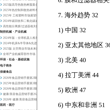
6. 膜和过滤器相关
2025版高导热散热树脂复合材...
2025年热控制和散热材料市场...
7. 海外趋势 32
2025年 工程塑料市场展望和...
2024年碳回收和二氧化碳减排...
高性能分离膜/过滤器相关技术和...
1) 中国 32
制控机械・产业机械
2024年版：全球机器人相关市...
2024年机床&半导体&先进设...
2) 亚太其他地区 3
2025版 太空商业市场未来展...
全球产业机械零部件市场
3) 北美 40
环保・社会・基础设施
电子商务
保健食品
4) 拉丁美洲 44
2026年食品营销手册第2期
2025年食品营销手册第3期
5) 欧洲 47
2026年食品营销手册第1期
健康/美容食品营销手册2025...
2026年 健康/美容食品营销...
6) 中东和非洲 51
医药・医疗