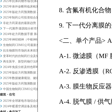
2025年抗体药物市场/抗体药...
2025年体外诊断和临床检测市...
8. 含氟有机化合物
2025年版处方药预测数据 2
2025年制药公司投资组合策略...
非处方药渠道的最新趋势
9. 下一代分离膜
下一代测序/基因组分析市场20...
2024年处方药数据手册 第4...
<二、单个产品> A
2025年神经精神（中枢神经系...
生物制药CDMO公司最新发展趋...
抗生物膜剂市场的未来前景
A-1. 微滤膜（MF
变革时代的仿制药行业及知名企业...
再生医学、新型药物疗法和药物研...
2024年免疫分析及特色即时检...
A-2. 反渗透膜（R
2025年版处方药预测数据 3
2025年数据健康规划、健康管...
2025年版处方药预测数据 1
A-3. 膜生物反应
中国生物制药CDMO公司的战略...
建筑・住宅
A-4. 脱气膜 / 供气
2025年全球家电市场综合调查
2024年暖通空调设备及相关业...
食材・食品加工